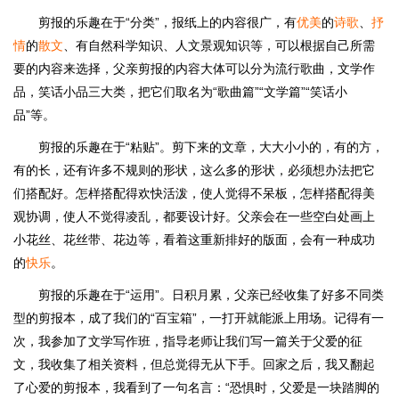
剪报的乐趣在于“分类”，报纸上的内容很广，有
优美
的
诗歌
、
抒
情
的
散文
、有自然科学知识、人文景观知识等，可以根据自己所需
要的内容来选择，父亲剪报的内容大体可以分为流行歌曲，文学作
品，笑话小品三大类，把它们取名为“歌曲篇”“文学篇”“笑话小
品”等。
剪报的乐趣在于“粘贴”。剪下来的文章，大大小小的，有的方，
有的长，还有许多不规则的形状，这么多的形状，必须想办法把它
们搭配好。怎样搭配得欢快活泼，使人觉得不呆板，怎样搭配得美
观协调，使人不觉得凌乱，都要设计好。父亲会在一些空白处画上
小花丝、花丝带、花边等，看着这重新排好的版面，会有一种成功
的
快乐
。
剪报的乐趣在于“运用”。日积月累，父亲已经收集了好多不同类
型的剪报本，成了我们的“百宝箱”，一打开就能派上用场。记得有一
次，我参加了文学写作班，指导老师让我们写一篇关于父爱的征
文，我收集了相关资料，但总觉得无从下手。回家之后，我又翻起
了心爱的剪报本，我看到了一句名言：“恐惧时，父爱是一块踏脚的