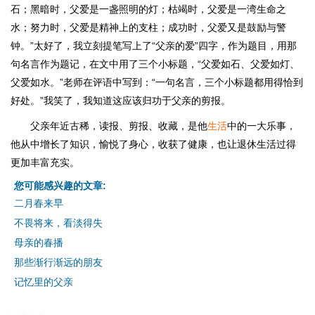
石；黑暗时，父爱是一盏照明的灯；枯竭时，父爱是一湾生命之
水；努力时，父爱是精神上的支柱；成功时，父爱又是鼓励与警
钟。”太好了，我立刻提笔写上了“父亲的爱”四字，作为题目，用那
句名言作为题记，在文中用了三个小标题，“父爱如石、父爱如灯、
父爱如水。”老师在评语中写到：“一句名言，三个小标题都用得恰到
好处。”我笑了，我知道这应该归功于父亲的剪报。
父亲年近古稀，读报、剪报、收藏，是他
生活
中的一大乐事，
他从中增长了知识，愉悦了身心，收获了健康，也让退休生活过得
更加丰富充实。
您可能感兴趣的文章:
二月春来早
不畏将来，看淡得失
母亲的春播
那些渐行渐远的朋友
记忆里的父亲