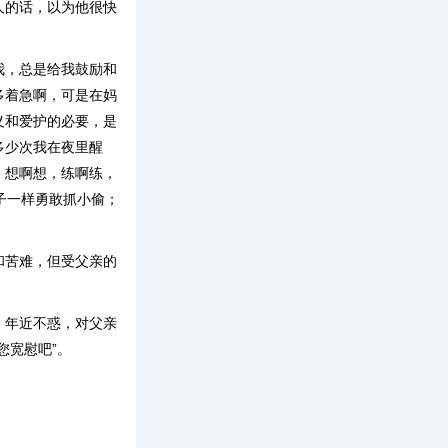
人的话，以为他很快
我，总是给我鼓励和
多着急啊，可是在妈
义和爱护的必要，是
多少次我在夜里醒
，想啊想，练啊练，
子一样勇敢抓小偷；
和苦难，但受父亲的
。年近不惑，对父亲
您宽慰吧”。