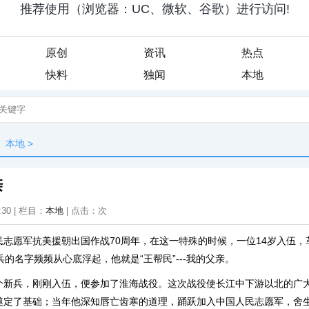
原创
资讯
热点
快料
独闻
本地
本地
>
亲
:30 | 栏目：
本地
| 点击：
次
民志愿军抗美援朝出国作战70周年，在这一特殊的时候，一位14岁入伍，
兵的名字频频从心底浮起，他就是“王帮民”---我的父亲。
个新兵，刚刚入伍，便参加了淮海战役。这次战役使长江中下游以北的广
奠定了基础；当年他深知唇亡齿寒的道理，踊跃加入中国人民志愿军，舍