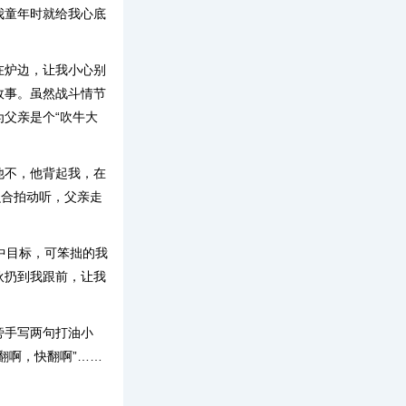
我童年时就给我心底
在炉边，让我小心别
故事。虽然战斗情节
父亲是个“吹牛大
他不，他背起我，在
么合拍动听，父亲走
中目标，可笨拙的我
伙扔到我跟前，让我
旁手写两句打油小
翻啊，快翻啊”……