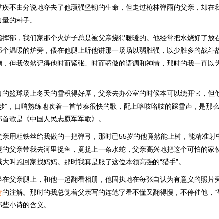
重疾不由分说地夺去了他顽强坚韧的生命，但走过枪林弹雨的父亲，却在
力量的种子。
指挥部，我们家那个火炉子总是被父亲烧得暖暖的。他经常把水烧好了放
那个温暖的炉旁，偎在他腿上听他讲那一场场以弱胜强，以少胜多的战斗
糊，但我依然记得他时而紧张、时而骄傲的语调和神情，那时的我一直以为
口的篮球场上冬天的雪积得好厚，父亲去办公室的时候本可以绕开它，但
跋涉”，口哨熟练地吹着一首节奏很快的歌，配上咯吱咯吱的踩雪声，是那
那首歌是《中国人民志愿军军歌》。
父亲用粗铁丝给我做的一把弹弓，那时已55岁的他竟然能上树，能精准射
瘦的父亲带我去河里捉鱼，竟捉上一条水蛇，父亲高兴地把这个可怕的家
喊大叫跑回家找妈妈。那时我真是服了这位本领高强的“猎手”。
坐在父亲腿上，和他一起翻看相册，他固执地在每张自认为有意义的照片
情
的注解。那时的我总觉着父亲写的连笔字看不懂又翻得慢，不停催他，“
那些小诗的含义。