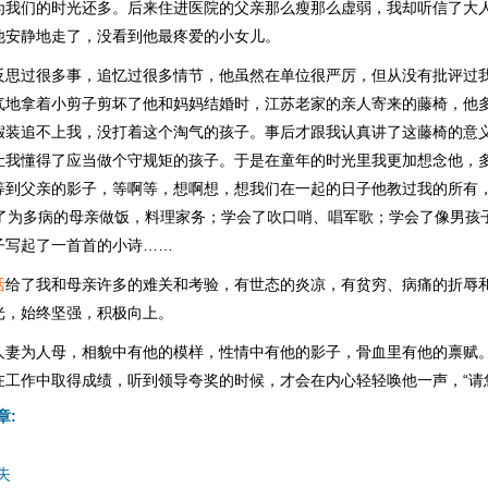
为我们的时光还多。后来住进医院的父亲那么瘦那么虚弱，我却听信了大
他安静地走了，没看到他最疼爱的小女儿。
反思过很多事，追忆过很多情节，他虽然在单位很严厉，但从没有批评过
气地拿着小剪子剪坏了他和妈妈结婚时，江苏老家的亲人寄来的藤椅，他
假装追不上我，没打着这个淘气的孩子。事后才跟我认真讲了这藤椅的意
让我懂得了应当做个守规矩的孩子。于是在童年的时光里我更加想念他，
等到父亲的影子，等啊等，想啊想，想我们在一起的日子他教过我的所有
会了为多病的母亲做饭，料理家务；学会了吹口哨、唱军歌；学会了像男孩
子写起了一首首的小诗……
活
给了我和母亲许多的难关和考验，有世态的炎凉，有贫穷、病痛的折辱
光，始终坚强，积极向上。
人妻为人母，相貌中有他的模样，性情中有他的影子，骨血里有他的禀赋
在工作中取得成绩，听到领导夸奖的时候，才会在内心轻轻唤他一声，“请
章:
失