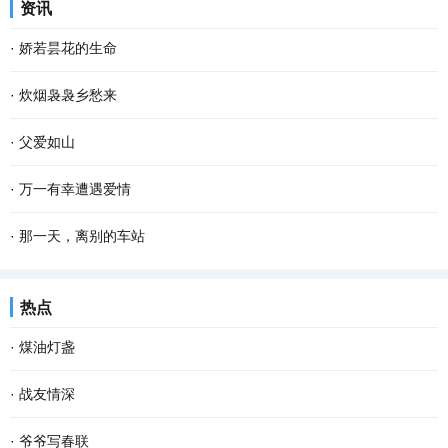
资讯
革开放，很难想象她老人家吃了多少苦才能将子...
春四月。“嘀铃铃，嘀铃铃，”手机闹铃打扰了我黎明的梦，拉开窗
·
娇若昙花的生命
帘，东边的天际刚亮起来，能隐隐约约看到远处...
今早开门，我家的那只土黄色的小狗静静地平躺在马路的中间，它死
·
炊烟袅袅乡愁来
了。这个幼小的 快乐 的生命就这样消亡了，我的心忽然被揪住的感
在城里 生活 久了，我会觉得累，便到城郊漫步散心。忽然，看见农家
·
父爱如山
觉。 对于这个小生命的到来，很是偶然。约两个...
屋顶炊烟袅袅，久违之余，乡愁也就陡然升腾，渐渐浓烈起来。 “炊
“那是我小时侯，常坐在父亲肩头，父亲是那登天的梯，父亲是那拉车
·
万一有幸遭遇爱情
烟是有灵性的，不信，你看嘛！”记得这是母...
的牛……”每当《父亲》这首歌在耳畔响起时，我的眼前就会浮现出父
李银河和王小波是一对情侣。在我看来，他们是世纪佳侣。虽说他们
·
那一天，离别的车站
亲慈祥的面孔和劳作不辍的背影。父亲的一...
的 爱情 只有他们自己知道，但我还是愿意为李银河和王小波的爱情
“绿皮火车，呼啸穿过， 穿过山林，穿过村落， 车上坐着孤独的我，
热点
抒情 。我早就过了抒情的年龄，也严重怀疑世间...
去寻找曾经的青春之歌。 绿皮火车，开进隧道， 隧道黑暗，没有尽
·
煤油灯盏
头， 蓦然一切，回到从前， 遥远的往事，让我...
一粒谷，溅满屋。 每当想起这句儿时常挂在嘴边的谜语，脑海里就会
·
战友情深
不由地浮现这样的场景：柴火在土灶里呼呼燃烧，火舌自锅底窜出，
动车开动，我们一行向西，奔南京，会战友。我凝望窗外，楼宇滑
·
爷爷写春联