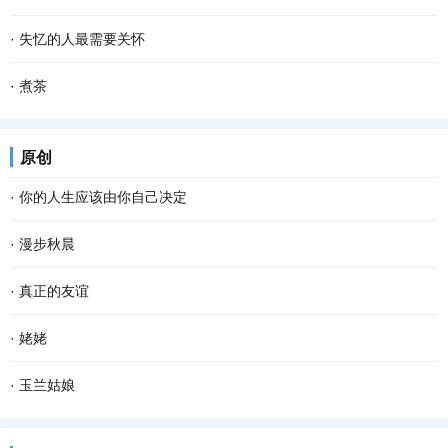
手种进松软的泥土里。南瓜野性、皮实，对土壤...
气，人心不可一日无喜神。”纵观大千世界，放眼芸芸众生，每遭天灾
一个庞大的民族 一条曲折的路 起起伏伏 风雨如注 始终屹立在高处 亲
·
失忆的人最需要关怀
人祸之事，每逢生命攸关之际，每遇窘境困...
和的舞 敌对的舞 周天的舞 在明与暗中循环 走出了抗击一片 爱与恨是
失忆的感觉你能体会到吗？ ——体会不到。 当你失忆的时候你又能体
·
煮茶
主和弦 让铁与血成为波澜 破与立交织 信手拈...
会到平时的生活感受吗？ ——那就更加体会不到。 “我是谁，谁是
人与茶，是一对活宝 水是助兴的推手。茶甘于献身 尽管高山上的日子
原创
我？我从哪里来……” 生活的许多问题总是让...
被人艳羡 天空、白云，阳光、雨水 一个个都没有缺席 但成熟了，就
·
你的人生应该由你自己决定
是一种风情 被人揉搓杀青 被高温淬炼 一点一...
看过一段话：“这个世界，没有任何一条规定，要你必须温柔开朗，要
·
漫步秋晨
你必须善解人意。你就做你自己，奇怪一点也不要紧，做得不是很好
清早，薄雾浓云，东方的天空仍有一抹儿亮色，远远的路灯像点点闪
·
真正的友谊
也不要紧。因为做自己这件事，不会有人比你...
烁的疏星，马路像是一条霓虹般的隧道，朦胧而幽深，微风吹来，空
数学老师为了激发我们的学习兴趣，开发我们的智力，让每个同学买
·
姥姥
气还是那般清凉甜爽。此时已经有紧张晨扫的人...
了一个华容道。同学们都爱不释手，一下课就苦心钻研怎样才能让曹
我姥姥出生在上个世纪战火纷飞的年代，一生养育了8位子女。她一生
·
玉兰姑娘
操逃出生天。 一天课间操时间，我正绞尽脑汁，...
经历了五十年代的大跃进，六七十年代的文化大革命，八十年代的改
又一次来山城开会，上次来时还是满山红叶的秋季，这次正好赶上阳