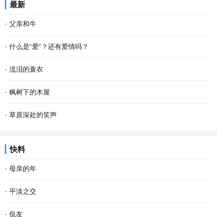
最新
笔写字，我就会心发慌手发抖，感觉一笔在手，...
恳，说一句是一句"清早上火车站，长街黑暗无行人，卖豆浆的小店冒
·
父亲和牛
着热气。从前的日色变得慢，车、马、邮件都...
年届八旬的父亲体弱多病，二十多年前就已经从耕田犁土的“老把
·
什么是“爱”？还有爱情吗？
式”岗位退居“二线”。他这辈子都在地里打转，与列为“农家三宝”之首
爱：是指人类主动给予的或自觉期待的满足感和 幸福 感。爱是人的精
·
流泪的蓑衣
的耕牛结下不解之缘。 牛、犁、耙是耕耘田...
神所投射的正能量。是指人主动或自觉地以自己或某种方式，珍重、
父亲走了，陪伴他一生的蓑衣一直挂在老屋的墙上。 去年九月，父亲
·
枫树下的木屋
呵护或满足他人无法独立实现的某种人性需求...
因病医治无效撒手人寰，永远离开了这个世界。蓑衣挂在墙上，落满
昨夜又下雪了，枫树下的木楼屋顶早已裹满了一层厚厚的雪。 山村的
·
草原深处的笑声
了灰尘。它，一定感觉到特别孤独，于是，每逢...
清晨十分宁静，在三两声清脆的咯吱声里，我使劲地推开木门，调皮
很久没去祝桑乡了。周末，我和几个轮休的同事一起去祝桑乡回访帮
快料
地站上门槛，抬头向四周望去，只见深深浅浅的...
扶过的贫困户，其实称其为贫困户已不合适，因为他们都在去年集体
·
母亲的年
脱贫了。我们像以往帮扶时那样，说去走亲戚，...
老舍曾说，人，即使活到八九十岁，有母亲便可以多少还有点孩子
·
平淡之交
气，有母亲的人，心里是安定的。 一转眼，母亲离开我们已经整整七
与朋友交往起来，很多滋味在心头。 有的长相厮守，吃喝玩乐，但一
·
侃友