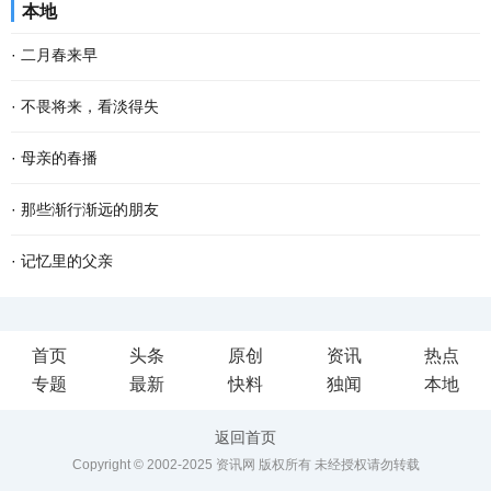
本地
寂中婉转、在空灵中婉约，阿妈转动经轮，那...
味饭有腊肉煲仔饭、蒜香腊肠、风味腊鱼和雪腊菜，这些都是母亲对
·
二月春来早
儿女的呵护和疼爱。 小雪时节，天气变得干燥，...
二月的大地，已过立春节气，这就是春天了。 只是春风料峭，倒春寒
·
不畏将来，看淡得失
还在做最后的挣扎，企图在人间制造出最后的一点风浪，但是大地的
到了一定年龄，回望过去，有很多美好的回忆，仿佛还鲜活如昨，历
·
母亲的春播
深处已被喊醒，春天的温暖势不可挡，无论是天...
历在目。然而故事却再也无法重演了。 物是人非事事休，唯有剩
春云卷卷，阳光熙和，大好春光正适春播。记忆中的母亲春天把番薯
·
那些渐行渐远的朋友
下“人面不知何处去，桃花依旧笑春风”的无奈感伤...
苗种下去，秋风一吹，榔头大的番薯就从地里刨出来，我家的篱笆小
我的同事何燕和李晨，多年来一直性情相投，不仅是好同事，更是好
·
记忆里的父亲
院里，就有了一个个番薯堆成的小山头。 春天万...
朋友，甚至为了来往更方便一些，两人买房子时都选择了同一个小
今年是中国人民志愿军抗美援朝出国作战70周年，在这一特殊的时
首页
头条
原创
资讯
热点
区，被我们称为一对“形影不离的姐妹花”。 可是...
候，一位14岁入伍，革命一生，获得过20多枚军功章的老兵的名字频
专题
最新
快料
独闻
本地
频从心底浮起，他就是“王帮民”---我的父亲。 当年...
返回首页
Copyright © 2002-2025 资讯网 版权所有 未经授权请勿转载