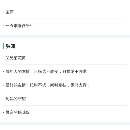
年了，再过一个多月就是2022年的春节了，我更加...
遇到事情需要分担，心里大多不会想起这人，因为明白，只是打发 无
月色很旺，透窗而入，满屋灵动。独自端坐， 寂寞 来袭。同院儿好友
·
国庆
聊 寂寞 时光的玩伴而已。有的不常见面，但逢...
老俞急匆匆闯进门来。我赶忙让座、沏茶。 茶慢慢浓了，我毕恭毕敬
民族复兴辉煌绩， 国家强盛人民福。 奋斗苦干华夏业， 团结努力勿
·
一蓑烟雨任平生
端到老俞手上。老俞象往常一样，边谢坐边儒...
忘初。 七秩岁月从头越， 美好明天儿女图。 文化创新勤勉赴， 生活
即使两小无猜的长旅 也会磕磕碰碰 因为晴天也有莫名袭来阴霾 静下
独闻
富足百姓途。...
来，择个驿站 回眸曾憧憬过星辰大海 搀扶走过的山一程，水一程 攥
·
又见菊花黄
紧未来的日子 把彼此交给时间 交给阳光 交给爱...
记不清从什么时候开始，迷上了冠小体瘦的野菊花，颇有山野归来不
·
成年人的友情：只筛选不改变，只接纳不强求
看菊的意味。曾想种一片野菊，可是找不到那么一块地。而且我知
年岁渐长，越发懂得，不是所有人都适合成为朋友。 茫茫人海，有人
·
最好的友情：忙时不扰，闲时牵挂，累时支撑，
道，就算是圈养在眼前，最后的结果是花开得并不...
同行，是幸运；无缘相伴，也不强留。我们只珍惜能和自己同行的那
看过一句话：好的关系，不一定朝夕相处，形影不离，但一定是天冷
·
阿妈的守望
一部分人。 成年人的 友情 ，从来都是只筛选不...
情不冷，人远心不远。 忙而不忘的，是交情；不离不弃的，是交心。
经轮声声，袅袅绕绕，飘过午后慵懒的时光，洒落人间的音符轻轻敲
·
母亲的腊味饭
这世间最好的 友情 ，莫过于忙时不扰，闲时牵...
击耳膜，一声声，一声声……回响耳畔的清脆也是 生活 的清幽，在空
每到腊月，母亲就从乡下过来，给城里的我们做腊味饭。母亲做的腊