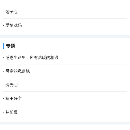
我们姐弟坐在宽板条凳上，烤火，添柴，叽叽喳...
过……五十多年前，我们也是这样坐在火车上，看一一滑过的家乡景
儿时的春节充满了乐趣，乡村里洋溢着浓郁的年味，这是我们美好的
·
莲子心
物。 当年，我们是一群特殊的“小兵”，大多数十...
记忆。过年的时候，除了穿上新衣服、吃着美味的菜肴和零食之外，
一向不喜母亲的性格。 许是受了古代诗文的影响罢，我所 欣赏 的女
·
爱情戏码
最让我难忘的却是春联。 千门万户��日，总把...
子多是温柔文雅、诗意浪漫、细腻安静，如晨熹微光一样浅浅明媚，
小时候生病吃药，每一回都要被大人哄半天，实在不行，就给块糖，
专题
如午茶的和风一样淡然空灵，如长青的落松一样...
或是答应个条件，比如买个玩具啥的。后来上学，老师奖励学生的方
·
感恩生命里，所有温暖的相遇
式，起初是小红花，后来是笔记本。再后来我写...
有人说，“世间的一切都是遇见，就像冷遇见了暖，有了雨；春遇见了
·
母亲的私房钱
冬，有了岁月；天遇见了地，有了永恒；人遇见人，就有了故事。”
我大学毕业后在城里工作，父母在农村 生活 。他们精心莳弄几亩薄
·
绣光阴
人生 在世，没有平白无故的遇见，我们要感...
田，辛勤劳作，过得倒也满足、 快乐 。我个把月回家一趟看望二老。
“书非借不能读也。”秉持这样的态度，混迹于图书馆多年。借来还
·
写不好字
每次回家，除了给母亲买些营养品，给父亲买些...
去，无形的力在后面催着赶着，慌慌的，书读起来也就不免潦潦草
上世纪八十年代末高中毕业的我，认的字，会写的字不算特别少，但
·
从前慢
草，走马观花，错过了很多精彩。回顾读过的书，...
写字对于我来说，是件非常丢脸非常尴尬的事。每次只要在人面前提
木心有一首诗，就叫做《从前慢》： “记得早先年少时，大家诚诚恳