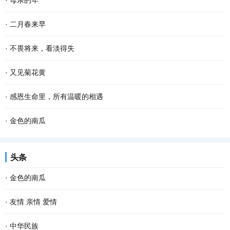
·
母亲的年
烟是有灵性的，不信，你看嘛！”记得这是母...
烁的疏星，马路像是一条霓虹般的隧道，朦胧而幽深，微风吹来，空
老舍曾说，人，即使活到八九十岁，有母亲便可以多少还有点孩子
·
二月春来早
气还是那般清凉甜爽。此时已经有紧张晨扫的人...
气，有母亲的人，心里是安定的。 一转眼，母亲离开我们已经整整七
二月的大地，已过立春节气，这就是春天了。 只是春风料峭，倒春寒
·
不畏将来，看淡得失
年了，再过一个多月就是2022年的春节了，我更加...
还在做最后的挣扎，企图在人间制造出最后的一点风浪，但是大地的
到了一定年龄，回望过去，有很多美好的回忆，仿佛还鲜活如昨，历
·
又见菊花黄
深处已被喊醒，春天的温暖势不可挡，无论是天...
历在目。然而故事却再也无法重演了。 物是人非事事休，唯有剩
记不清从什么时候开始，迷上了冠小体瘦的野菊花，颇有山野归来不
·
感恩生命里，所有温暖的相遇
下“人面不知何处去，桃花依旧笑春风”的无奈感伤...
看菊的意味。曾想种一片野菊，可是找不到那么一块地。而且我知
有人说，“世间的一切都是遇见，就像冷遇见了暖，有了雨；春遇见了
·
金色的南瓜
道，就算是圈养在眼前，最后的结果是花开得并不...
冬，有了岁月；天遇见了地，有了永恒；人遇见人，就有了故事。”
乡村的农事当中，最省劲儿的当数种南瓜。 暮春或者夏初，找一个晴
头条
人生 在世，没有平白无故的遇见，我们要感...
朗的天气，从瓦罐里翻出储藏一冬的南瓜种子，晒一晒，浸点水，随
·
金色的南瓜
手种进松软的泥土里。南瓜野性、皮实，对土壤...
乡村的农事当中，最省劲儿的当数种南瓜。 暮春或者夏初，找一个晴
·
友情 亲情 爱情
朗的天气，从瓦罐里翻出储藏一冬的南瓜种子，晒一晒，浸点水，随
“疾风怒雨，禽鸟戚戚；霁日光风，草木欣欣。可见天地不可一日无和
·
中华民族