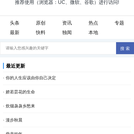
头条
原创
资讯
热点
专题
最新
快料
独闻
本地
最近更新
·
你的人生应该由你自己决定
看过一段话：“这个世界，没有任何一条规定，要你必须温柔开朗，要
·
娇若昙花的生命
你必须善解人意。你就做你自己，奇怪一点也不要紧，做得不是很好
今早开门，我家的那只土黄色的小狗静静地平躺在马路的中间，它死
·
炊烟袅袅乡愁来
也不要紧。因为做自己这件事，不会有人比你...
了。这个幼小的 快乐 的生命就这样消亡了，我的心忽然被揪住的感
在城里 生活 久了，我会觉得累，便到城郊漫步散心。忽然，看见农家
·
漫步秋晨
觉。 对于这个小生命的到来，很是偶然。约两个...
屋顶炊烟袅袅，久违之余，乡愁也就陡然升腾，渐渐浓烈起来。 “炊
清早，薄雾浓云，东方的天空仍有一抹儿亮色，远远的路灯像点点闪