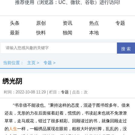
头条
原创
资讯
热点
专题
最新
快料
独闻
本地
当前位置：
主页
>
专题
>
绣光阴
时间：2022-10-08 11:29 | 栏目：
专题
| 点击：
次
“书非借不能读也。”秉持这样的态度，混迹于图书馆多年。借来
还去，无形的力在后面催着赶着，慌慌的，书读起来也就不免潦潦
草草，走马观花，错过了很多精彩。回顾读过的书，就像回顾走过
的
人生
一样，一幅绣品展现在眼前，粗枝大叶的针脚，乱乱的，没