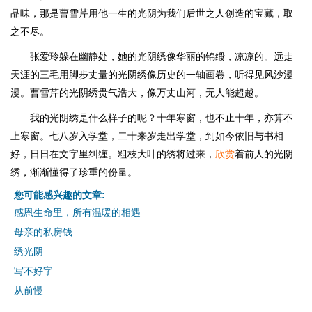
品味，那是曹雪芹用他一生的光阴为我们后世之人创造的宝藏，取
之不尽。
张爱玲躲在幽静处，她的光阴绣像华丽的锦缎，凉凉的。远走
天涯的三毛用脚步丈量的光阴绣像历史的一轴画卷，听得见风沙漫
漫。曹雪芹的光阴绣贵气浩大，像万丈山河，无人能超越。
我的光阴绣是什么样子的呢？十年寒窗，也不止十年，亦算不
上寒窗。七八岁入学堂，二十来岁走出学堂，到如今依旧与书相
好，日日在文字里纠缠。粗枝大叶的绣将过来，
欣赏
着前人的光阴
绣，渐渐懂得了珍重的份量。
您可能感兴趣的文章:
感恩生命里，所有温暖的相遇
母亲的私房钱
绣光阴
写不好字
从前慢