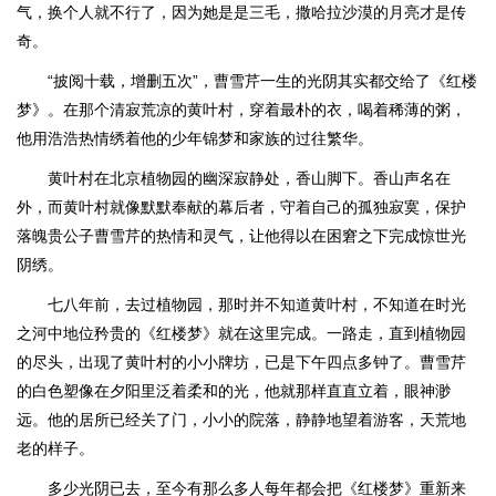
气，换个人就不行了，因为她是是三毛，撒哈拉沙漠的月亮才是传
奇。
“披阅十载，增删五次”，曹雪芹一生的光阴其实都交给了《红楼
梦》。在那个清寂荒凉的黄叶村，穿着最朴的衣，喝着稀薄的粥，
他用浩浩热情绣着他的少年锦梦和家族的过往繁华。
黄叶村在北京植物园的幽深寂静处，香山脚下。香山声名在
外，而黄叶村就像默默奉献的幕后者，守着自己的孤独寂寞，保护
落魄贵公子曹雪芹的热情和灵气，让他得以在困窘之下完成惊世光
阴绣。
七八年前，去过植物园，那时并不知道黄叶村，不知道在时光
之河中地位矜贵的《红楼梦》就在这里完成。一路走，直到植物园
的尽头，出现了黄叶村的小小牌坊，已是下午四点多钟了。曹雪芹
的白色塑像在夕阳里泛着柔和的光，他就那样直直立着，眼神渺
远。他的居所已经关了门，小小的院落，静静地望着游客，天荒地
老的样子。
多少光阴已去，至今有那么多人每年都会把《红楼梦》重新来