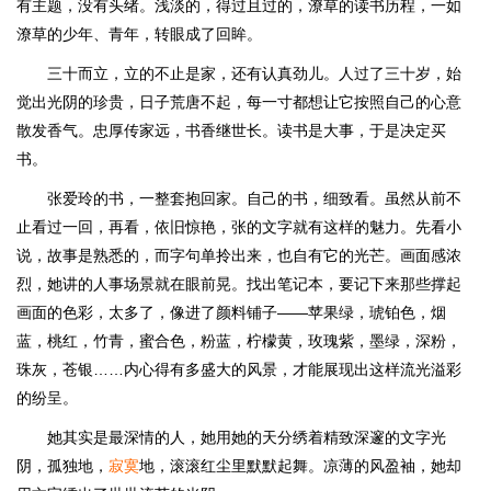
有主题，没有头绪。浅淡的，得过且过的，潦草的读书历程，一如
潦草的少年、青年，转眼成了回眸。
三十而立，立的不止是家，还有认真劲儿。人过了三十岁，始
觉出光阴的珍贵，日子荒唐不起，每一寸都想让它按照自己的心意
散发香气。忠厚传家远，书香继世长。读书是大事，于是决定买
书。
张爱玲的书，一整套抱回家。自己的书，细致看。虽然从前不
止看过一回，再看，依旧惊艳，张的文字就有这样的魅力。先看小
说，故事是熟悉的，而字句单拎出来，也自有它的光芒。画面感浓
烈，她讲的人事场景就在眼前晃。找出笔记本，要记下来那些撑起
画面的色彩，太多了，像进了颜料铺子——苹果绿，琥铂色，烟
蓝，桃红，竹青，蜜合色，粉蓝，柠檬黄，玫瑰紫，墨绿，深粉，
珠灰，苍银……内心得有多盛大的风景，才能展现出这样流光溢彩
的纷呈。
她其实是最深情的人，她用她的天分绣着精致深邃的文字光
阴，孤独地，
寂寞
地，滚滚红尘里默默起舞。凉薄的风盈袖，她却