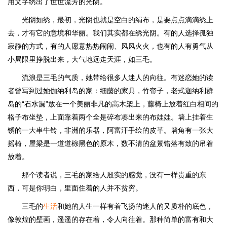
用文字绣出了世世流芳的光阴。
光阴如绣，最初，光阴也就是空白的绢布，是要点点滴滴绣上
去，才有它的意境和华丽。我们其实都在绣光阴。有的人选择孤独
寂静的方式，有的人愿意热热闹闹、风风火火，也有的人有勇气从
小局限里挣脱出来，大气地远走天涯，如三毛。
流浪是三毛的气质，她带给很多人迷人的向往。有迷恋她的读
者曾写到过她伽纳利岛的家：细藤的家具，竹帘子，老式迦纳利群
岛的“石水漏”放在一个美丽非凡的高木架上，藤椅上放着红白相间的
格子布坐垫，上面靠着两个全是碎布凑出来的布娃娃。墙上挂着生
锈的一大串牛铃，非洲的乐器，阿富汗手绘的皮革。墙角有一张大
摇椅，屋梁是一道道棕黑色的原木，数不清的盆景错落有致的吊着
放着。
那个读者说，三毛的家给人殷实的感觉，没有一样贵重的东
西，可是你明白，里面住着的人并不贫穷。
三毛的
生活
和她的人生一样有着飞扬的迷人的又质朴的底色，
像敦煌的壁画，遥遥的存在着，令人向往着。那种简单的富有和大