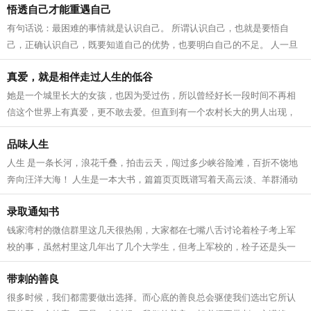
悟透自己才能重遇自己
有句话说：最困难的事情就是认识自己。 所谓认识自己，也就是要悟自
己，正确认识自己，既要知道自己的优势，也要明白自己的不足。 人一旦
悟透了自己，很多看似困难重重、烦心...
真爱，就是相伴走过人生的低谷
她是一个城里长大的女孩，也因为受过伤，所以曾经好长一段时间不再相
信这个世界上有真爱，更不敢去爱。但直到有一个农村长大的男人出现，
她冰冷的心终于融化。如今，两人真爱...
品味人生
人生 是一条长河，浪花千叠，拍击云天，闯过多少峡谷险滩，百折不饶地
奔向汪洋大海！ 人生是一本大书，篇篇页页既谱写着天高云淡、羊群涌动
的田园牧歌，也承载着血泪斑斑的悲...
录取通知书
钱家湾村的微信群里这几天很热闹，大家都在七嘴八舌讨论着栓子考上军
校的事，虽然村里这几年出了几个大学生，但考上军校的，栓子还是头一
个。就前些年，邻村的青年憨厚高中毕...
带刺的善良
很多时候，我们都需要做出选择。而心底的善良总会驱使我们选出它所认