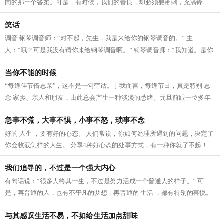
同的那一个答案。可是，有时候，我们的善良，却必须要带刺，充满锋
芒，才能让自己真正的成长，帮助了别人...
笑话
调音 钢琴调音师：“对不起，先生，我是来给你的钢琴调音的。” 主
人：“哦？可是我没有请你来给钢琴调音啊。” 钢琴调音师：“我知道。是你
的邻居们要我来的。” 假装高明 有...
当你不能的时候
“每逢佳节倍思亲”，这不是一句空话。于我而言，每逢节日，真是特别 思
念 家乡、亲人和朋友，由此总会产生一种淡淡的愁绪。元旦前跟一位多年
的老朋友通过微信聊天。他说自己...
急事不慌，大事不惧，小事不怒，琐事不念
好的 人生 ，要有好的心态。 人们常说，你如何处理所遇到的问题，决定了
你会收获怎样的人生。 分享4种好心态的处事方式，有一种你就了不起！
急事不慌 听过一句话：凡人多烦事，...
我们追寻的，不过是一个强大内心
有句话说：“很多人终其一生，不过是努力活成一个普通人的样子。” 可
是，再普通的人，也有不平凡的梦想；再普通的 生活 ，都有特别的喜悦。
不管生活给予我们什么，无论是好是...
与其感叹生活不易，不如给生活加点甜味