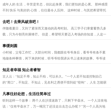
成年人的 生活 ，辛苦是常态，但比起身累，我们更怕的是心累。 那种感受
不到 快乐 与美好的 心情 ，往往最令人压抑。 这种时候，与其把希望寄托
在别人身上，不如学会取悦自己。...
去吧！去乘风破浪吧！
伴随着夏日，又到了紧张而又激动的高考时刻。 高三学子们寒窗蓄势几多
载，只为今朝亮剑展锋芒。 但是，希望明天要迈入考场的你知道，人这一
生，最难的考试不是高考。 对高三学...
事缓则圆
小时候，父母工作忙，大部分时间，我都跟在爷爷身后，看爷爷有条不紊
地做各种事情，闲下来的时候，听爷爷给我讲从书上读来的故事。爷爷读
过很多书，能讲出很多别人讲不出的道...
知足者幸福 知止者睿智
古人云：“知足不辱，知止不殆，可以长久。”一个人若不知道控制自己
的“胃口”，不知足、不知止，见名利之诱便不惜到处“咬钩”， 人生 怎能获
得长久的愉悦和安乐？ 知足，蕴...
凡事往好处想，生活往简单过
听到这样一个故事： 两个人在沙漠迷路了，只剩下半壶水。 一个人沮丧地
说：“仅有半壶水了，万一喝完了还没走出去怎么办呢？”另一个人高兴地