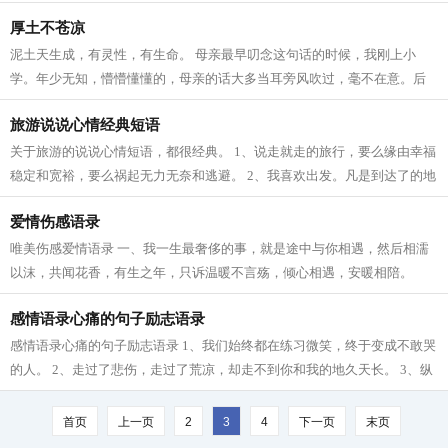
说：“真是太幸运了，还有半壶水...
厚土不苍凉
泥土天生成，有灵性，有生命。 母亲最早叨念这句话的时候，我刚上小
学。年少无知，懵懵懂懂的，母亲的话大多当耳旁风吹过，毫不在意。后
来慢慢理解母亲那代人与土地之间存在着...
旅游说说心情经典短语
关于旅游的说说心情短语，都很经典。 1、说走就走的旅行，要么缘由幸福
稳定和宽裕，要么祸起无力无奈和逃避。 2、我喜欢出发。凡是到达了的地
方，都属于昨天。哪怕那山再青，那...
爱情伤感语录
唯美伤感爱情语录 一、我一生最奢侈的事，就是途中与你相遇，然后相濡
以沫，共闻花香，有生之年，只诉温暖不言殇，倾心相遇，安暖相陪。
二、很想和你拥有一个很长很长的未来...
感情语录心痛的句子励志语录
感情语录心痛的句子励志语录 1、我们始终都在练习微笑，终于变成不敢哭
的人。 2、走过了悲伤，走过了荒凉，却走不到你和我的地久天长。 3、纵
然痛到无力落泪，还要装作只是疲惫...
首页
上一页
2
3
4
下一页
末页