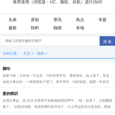
头条
原创
资讯
热点
专题
最新
快料
独闻
本地
当前位置：
主页
>
独闻
>
脚印
老家习俗，大年初一不走亲，只给邻里拜年。塘前埂后，岗上坡下，常走
动的少来往的，一律挨家挨户登门，拱手拜年，问好祝福，感恩一年的关
照。 一夜薄雪，路面平整得像一大匹绸...
爱的唠叨
从我记事起，就 生活 在母亲不知疲倦的唠叨声中，“妞，起床了，太阳晒屁
股了。”见我没动静。母亲的嘴巴就开动了，什么早起的鸟儿有虫吃，勤奋
的孩子会更聪明，或者是一天之...