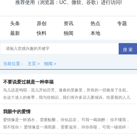
头条
原创
资讯
热点
专题
最新
快料
独闻
本地
当前位置：
主页
>
独闻
>
不要说爱过就是一种幸福
鸟儿还是鸣唱，花儿开始芬芳。逢春的景象里，所有的一切焕发了生机。
在这个迷人的春季，我与你相识，我们有许多话儿要倾诉。给爱着的人儿
斟满一杯酒，酒里盛上我的欢笑，不要...
我眼中的爱情
爱情像是一杯酒水， 需要酝酿， 待你品尝， 可我一喝就醉： 你不懂我，
我不怪你！ 爱情像是一滴雨露， 需要滋润， 待你吞噬， 可我一碰就碎：
你不懂我， 我不怪你！ 爱情像是一...