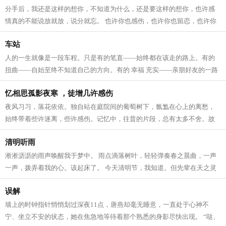
分手后，我还是这样的想你，不知道为什么，还是要这样的想你，也许感
情真的不能说放就放，说分就忘。 也许你也感伤，也许你也留恋，也许你
也会像我这样心痛… 从来都没有想过...
车站
人的一生就像是一段车程。只是有的笔直——始终都在该走的路上。有的
扭曲——自始至终不知道自己的方向。有的 幸福 充实——亲朋好友的一路
陪伴。有的短暂——受不了人间的疾...
忆相思孤影夜寒 ，徒增几许感伤
夜风习习，落花依依。独自站在庭院间的葡萄树下，氤氲在心上的离愁，
始终带着些许迷离，些许感伤。记忆中，往昔的片段，总有太多不舍。故
事的结局里，总是萦绕着心碎的痛楚。...
清明听雨
淅淅沥沥的雨声唤醒我于梦中。 雨点滴落树叶，轻轻弹奏春之晨曲，一声
一声，拨弄着我的心。该起床了。 今天清明节，我知道。但先辈在天之灵
以惯有方式，随雨点飘落，用雨声提...
误解
墙上的时钟指针悄悄划过深夜11点，唐燕却毫无睡意，一直处于心神不
宁、坐立不安的状态，她在焦急地等待着那个熟悉的身影尽快出现。 “哒、