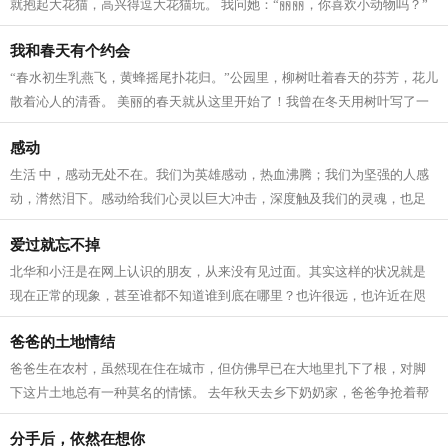
就抱起大花猫，高兴得逗大花猫玩。 我问她：“丽丽，你喜欢小动物吗？”
丽丽说：“不光我喜欢小动物，我...
我和春天有个约会
“春水初生乳燕飞，黄蜂摇尾扑花归。”公园里，柳树吐着春天的芬芳，花儿
散着沁人的清香。 美丽的春天就从这里开始了！我曾在冬天用树叶写了一
份书信，期待能与她约会。 现在...
感动
生活 中，感动无处不在。我们为英雄感动，热血沸腾；我们为坚强的人感
动，潸然泪下。感动给我们心灵以巨大冲击，深度触及我们的灵魂，也足
以让我们终生难忘。我在许许多多的感...
爱过就忘不掉
北华和小汪是在网上认识的朋友，从来没有见过面。其实这样的状况就是
现在正常的现象，甚至谁都不知道谁到底在哪里？也许很远，也许近在咫
尺。 都说网恋很荒唐，北华不这么认为...
爸爸的土地情结
爸爸生在农村，虽然现在住在城市，但仿佛早已在大地里扎下了根，对脚
下这片土地总有一种莫名的情愫。 去年秋天去乡下奶奶家，爸爸争抢着帮
忙干农活，是个好劳力。而且他也愿意...
分手后，依然在想你