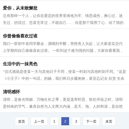
哒、哒”楼道里传来一阵急促而沉重的...
爱你，从未敢懈怠
总有那样一个人，让你在爱恋的世界里画地为牢、情思成伤，揪心过、迷
失过、彷徨过、悲喜无常过，不能自己…… 你是那个我用了心、动了情的
人，为了你我品尝过入骨相思的痛彻，...
你曾偷偷喜欢过谁
我们一群初中老同学聚会，酒喝到半酣，突然有人兴起，让大家老实交代
上学期间自己偷偷喜欢过谁。 一听到这个难为情的问题，大家你看看我，
我看看你，眼神来回躲闪。没想到，老...
生活中的一抹亮色
“仪式感就是使某一天与其他日子不同，使某一时刻与其他时刻不同。”这是
《小王子》中的一句话。的确，我们终日步履匆匆，甚至忘记去 欣赏 生命
中的朝晖夕阴、花谢花开，而仪...
清明感怀
清明，是春光明媚、万物生长之季，更是遥寄怀思、祭祀寻祖之时。清明
是特殊的节气，兼具自然与人文两大内涵，是天、地、人的和谐，是自然
节气与传统节日的统一。 作为二十四节...
首页
上一页
1
2
3
下一页
末页