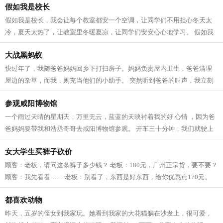
假如我是校长
假如我是校长，我会让每个教室都安一个空调，让同学们不用担心冬天太
冷，夏天太热了，让教室里冬暖夏凉，让同学们安安心心地学习。 假如我
是校长，我要在校园里种很多的花草树...
大战黑蚂蚁
快过年了，我随爸爸妈妈回乡下打扫房子。妈妈负责屋内卫生，爸爸清理
屋边的杂草，而我，则充当他们的小助手。 突然听到爸爸的叫声，我立刻
跑过去，被眼前的一幕惊呆了。一大片...
参观咸阳博物馆
一个雨过天晴的星期天，万里无云，蓝蓝的天映衬着我的好 心情 ，因为爸
爸妈妈要带我和浩丞哥哥去咸阳博物馆参观。 开车三十分钟，我们就驶上
了扶苏路，这是以鼎鼎大名的秦始皇...
女大学生买裤子砍价
顾客：老板，请问这条裤子多少钱？ 老板：180元，广州正宗货，要不要？
顾客：我先看看…… 老板：别看了，东西是好东西，给你优惠点170元。
顾客：这也叫优惠啊？ 老板：呵呵，...
都喜欢动物
昨天，五岁的侄女到我家玩。她看到我家的大花猫躺在沙发上，很可爱，