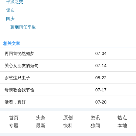
平淡之交
侃友
国庆
一蓑烟雨任平生
相关文章
再回首恍然如梦
07-04
关心女朋友的短句
07-14
乡愁这只虫子
08-22
母亲教会我节俭
07-17
活着，真好
07-20
首页
头条
原创
资讯
热点
专题
最新
快料
独闻
本地