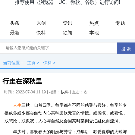
头条
原创
资讯
热点
专题
最新
快料
独闻
本地
当前位置：
主页
>
快料
>
行走在深秋里
时间：2022-07-04 11:19 | 栏目：
快料
| 点击：
次
人生
三秋，自然四季。每季都有不同的感受与喜好，每季的变
换或多或少都会触动内心某种柔软无言的情愫。或感慨，或喜悦，
或悲怆，或孤寂，人心与自然总会因某时某刻交汇融化而流淌。
年少时，喜欢春天的明媚与芳香；成年后，独爱夏季的火辣与