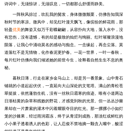
诗词中，无须惊讶，无须叹息，一切都那么舒缓而静美。
一阵秋风掠过，吹乱我的鬓发，身体微微颤栗，仿佛告知我深
秋时节的寒凉。微风中，却见红叶漫天飘飞，像缤纷的鲜花雨，那
轻盈
优美
的舞姿又似万千彩蝶翩翩，从容扑向大地，落入水中，没
有悲伤，没有遗憾，有的却是极致的灿烂与绚丽。红叶璀璨浪漫地
陨落，让我心中涌动莫名的感动与痴念。一念缘起，再念尘落。莫
道落红不是无情物，化作春泥更护春。一花一世界，一叶一春秋，
每片红叶仿佛向我们倾述她的前世今生，诠释着自然生生不息的奥
秘。
暮秋日薄，行走在家乡金马山上，却是另一番景象。山中青石
铺就的小道起起伏伏，一直延向大山深处的文笔塔。满山的青松苍
翠挺拔，依然蓬勃生机，没有一丝秋日霜寒的痕迹。唯有小道两边
日渐枯黄的杂草和残败的野花，才感觉到秋的光景。但一丛丛沙棘
果却在一片萧索的灌木中闪着耀眼夺目的红光。那一摞摞小小如灯
笼的沙棘果，经过雨润霜冻，终于从青涩到成熟，那淡红或鲜红的
小小果子透着诱人的色彩，让人忍俊不禁地摘一颗含入嘴中，酸涩