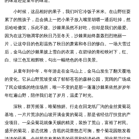
的味道还是童年的味道。
小时候，这品相好的果子，我们叫它冷饭子米米。在山野狂耍
累了的熊孩子，总会摘上一把小果子放入嘴里胡嚼一通后吐掉，然
后哈哈傻笑，乐此不疲。沙棘果虽然不好吃，但却是我们的最爱。
因为在这万物凋零的秋日乃至冬天，沙棘果始终轰轰烈烈艳丽一
片，让这夺目的色彩温热了秋日的萧索和冬日的惨白。一场大雪过
后，金马山的沙棘果披上雪白的衣裳，在碧绿的青松映衬下，红、
白、绿三色互相辉映，勾出一幅绝色的冬日美景。
从童年到中年，年年游走在金马山上，金马山发生了翻天覆地
的变化。它从山野荒坡变成了郁郁苍苍的森林公园，宽阔的广场成
了民众锻炼的绝佳场所，唯一不变的是那一蓬蓬沙棘果依然岁岁年
年红遍山野，陪伴我们老了岁月，温柔了时光。
深秋，群芳摇落，唯菊独妍。行走在回龙纸厂沟的金丝黄菊花
基地，一片片荒凉的山坡开满金黄的菊花，那是省经信厅扶贫的产
业项目。一朵朵菊花就像天赐的精灵，装扮了荒山，富裕了村民。
盛开的菊花，姿态优雅，含苞的花蕾憨态可掬，整个菊花园散发着
淡淡的药香。金丝菊皇有着较高的药用和经济价值，因此菊花绽放