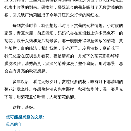
代表丰收季的到来。采摘前，叠翠流金的菊花吸引了无数赏菊的游
客，回龙纸厂沟菊园成了今年开江民众打卡的网红地。
每到赏菊时节，就会想起儿时月下赏菊的别样情趣。小时候的
家园，青瓦木屋，前庭阔坝，妈妈总会在空坝栽上许多品色不一的
菊花，以千头菊和龙爪菊最多。那一簇簇开得肆意奔放的菊花，黄
的灿烂，白的纯洁，紫红妩媚，姿态万千。冷月清秋，庭前花下，
我们总爱在院坝赏月看花。夜是清凉的，月光下的菊花影影绰绰，
朦胧淡雅，清秀高贵，淡淡的菊香弥漫了整个庭院。那时那景，总
会在有月亮的秋夜想起。
多年以后，看过无数次月，赏过很多的花，唯有月下那清幽的
菊花让我牵挂。多想像林清玄先生那样，秋夜如华时，温一壶月光
下酒，用菊花煮竹叶青，人与菊花俱醉。
这样，甚好。
您可能感兴趣的文章:
母亲的年