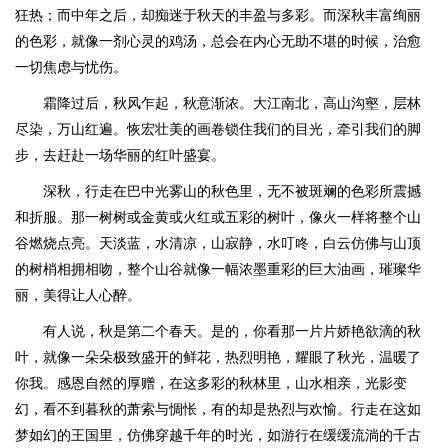
狂热；而中年之后，却痴迷于秋天的丰盈与多彩。而深秋丰富绚丽
的色彩，就像一剂心灵的鸡汤，总会在内心无助不堪的时候，治愈
一切焦虑与忧伤。
霜降过后，秋风乍起，秋意渐浓。大江南北，高山沟壑，层林
尽染，万山红遍。恢宏壮美的画卷锁住我们的目光，牵引我们的脚
步，去赶赴一场华丽的红叶盛宴。
深秋，行走在巴中光雾山的秋色里，无不被斑斓的色彩所震撼
和折服。那一树树或金黄或火红或五彩的树叶，像火一样将整个山
谷燃烧点亮。天淡蓝，水清凉，山寂静，水叮咚，白云仿佛与山顶
的树梢相拥相吻，整个山谷就像一幅浓墨重彩的巨大油画，璀璨华
丽，美得让人心醉。
有人说，秋是第二个春天。是的，你看那一片片娇艳欲滴的秋
叶，就像一朵朵极致盛开的鲜花，热烈明艳，耀眼了秋光，温暖了
你我。感恩自然的厚赠，在这多彩的秋林里，山水相亲，光影变
幻，看不到暮秋的萧索与惆怅，有的却是热烈与欢愉。行走在这如
梦如幻的王国里，仿佛穿越千年的时光，如游行在缓缓流淌的千古