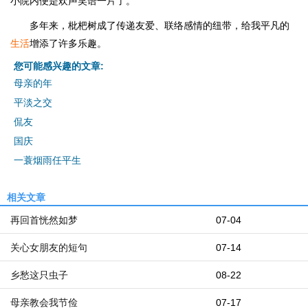
小院内便是欢声笑语一片了。
多年来，枇杷树成了传递友爱、联络感情的纽带，给我平凡的
生活
增添了许多乐趣。
您可能感兴趣的文章:
母亲的年
平淡之交
侃友
国庆
一蓑烟雨任平生
相关文章
再回首恍然如梦
07-04
关心女朋友的短句
07-14
乡愁这只虫子
08-22
母亲教会我节俭
07-17