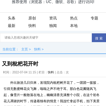
头条
原创
资讯
热点
专题
最新
快料
独闻
本地
当前位置：
主页
>
快料
>
又到枇杷花开时
时间：2022-07-04 11:15 | 栏目：
快料
| 点击：
次
外出旅游几日归来，发现院内枇杷树开花了，一团团一簇簇，
引得无数蜜蜂花尖飞舞，嗡嗡之声不绝于耳。那白色花瓣随风飞
起，像雪片一般散落在地上，幽幽清香充满整个小院，在这个初冬
花儿凋谢的时节，传递着独有的情意！我连忙拿起手机，拍下美景