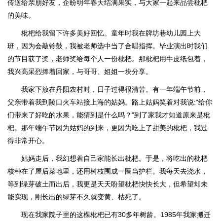
传送给亲朋好友，企盼明年春天结满果实，与大家一起来品尝枇杷
的美味。
枇杷给我留下许多美好回忆。童年时我在牌坊巷幼儿园上大
班，因为会敲铃鼓，我被老师选中当了合唱指挥。毕业演出时我们
的节目获了奖，老师奖给每个人一份枇杷。那枇杷用牛皮纸包着，
我兴高采烈捧着回家，与哥哥、姐姐一块分享。
我家下放在丹阳农村时，日子过得很清苦。有一年端午节前，
父亲带着我到陵口火车站接上海的姑妈。路上姑妈笑着对我说:“给你
们带来了好吃的水果，能猜到是什么吗？”到了家我才知道原来是枇
杷。那年端午节因为姑妈的到来，更因为吃上了甜美的枇杷，我过
得非常开心。
姑妈走后，我幻想着自己家能长出枇杷。于是，将吃出的枇杷
核种在了屋后菜地里，还用树枝围成一圈当护栏。我每天去浇水，
等到绿芽破土而出后，我更是天天盼望枇杷快快长大，但希望却未
能实现，刚长出的绿芽不久就变黄、枯死了。
现在我家院子里的这棵枇杷已有30多年树龄。1985年我家搬迁