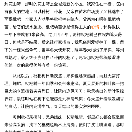
到花山湾，那时的花山湾是全城最新的小区。我家住在一楼，院内
有很大的空地，可以种树、种花。父亲在苗木市场挑了又挑选中了
两棵枇杷，全家人齐动手将枇杷种在院内。父亲精心呵护枇杷幼
苗，给它们浇水施肥。枇杷幼苗像是懂得主人的
心情
，长得很快，
一年下来就有1米多高。过了四五年，两棵枇杷树已在院内遮天蔽
日，但就是不结果。后来经行家指点，我忍痛割爱锯掉了一棵，留
下的一棵果然争气，当年冬天便开花，隔年春天结出了果实。等到
成熟时，家人终于尝到自己种的枇杷了，尽管那枇杷带着酸涩味，
但第一次的获得仍然有着一份惊喜。
从此以后，枇杷树日渐茂盛，果实也越来越甜，而且无需打
理、施肥。枇杷树一年四季都会带来惠泽。夏天展开的枝叶像一把
巨大的伞遮挡着炎炎烈日，让院内凉风习习；秋天换出的新叶翠绿
养霜，晨练时站在树下总能感觉到神清气爽；冬天盛开着散发幽香
的白花，让院内充满生气；春天结出的果实密密匝匝。
每到枇杷采摘时，兄弟姐妹、长辈晚辈、邻里好友都会应邀而
来登高采摘，摘下的枇杷也顾不上清洗，便剥了皮往嘴里送，那时