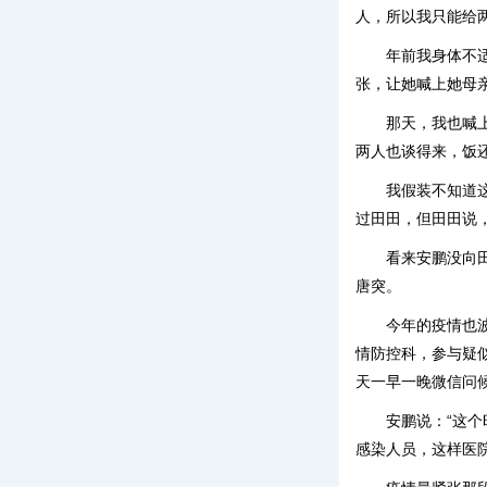
人，所以我只能给
年前我身体不
张，让她喊上她母
那天，我也喊
两人也谈得来，饭
我假装不知道
过田田，但田田说
看来安鹏没向
唐突。
今年的疫情也
情防控科，参与疑
天一早一晚微信问
安鹏说：“这
感染人员，这样医