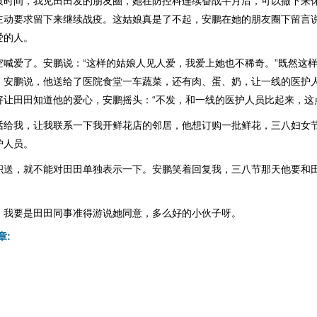
段时间，我见田田发的朋友圈，她在防控科连续奋战半月后，可以撤下来
主动要求留下来继续战疫。这姑娘真是了不起，安鹏在她的朋友圈下留言
爱的人。
空喊爱了。安鹏说：“这样的姑娘人见人爱，我爱上她也不稀奇。”既然这
。安鹏说，他送给了医院食堂一车蔬菜，还有肉、蛋、奶，让一线的医护
好让田田知道他的爱心，安鹏摇头：“不发，和一线的医护人员比起来，这
话给我，让我联系一下我开鲜花店的邻居，他想订购一批鲜花，三八妇女
护人员。
积送，就不能对田田单独表示一下。安鹏笑着回复我，三八节那天他要和田
，我要是田田同事准得游说她同意，多么好的小伙子呀。
章: