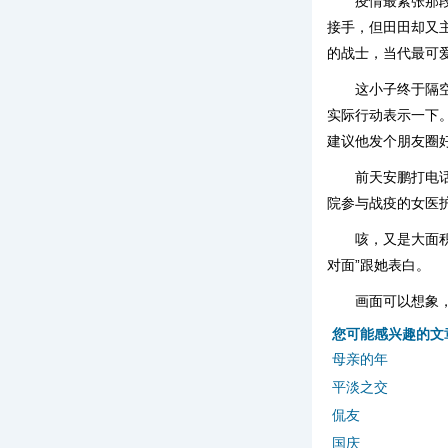
疫情最紧张那
接手，但田田却又
的战士，当代最可
这小子终于隔
实际行动表示一下
建议他发个朋友圈
前天安鹏打电
院参与战疫的女医
咳，又是大面
对面”跟她表白。
画面可以想象
您可能感兴趣的文
母亲的年
平淡之交
侃友
国庆