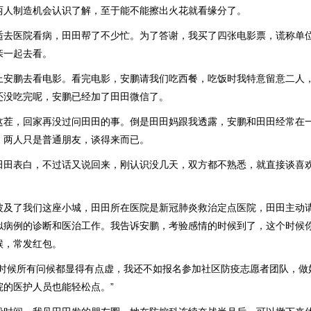
两人制造机会认识了解，至于能不能擦出火花就看缘分了。
适去医院看病，田田帮了不少忙。为了答谢，我买了四张电影票，谎称单
亲一起去看。
上安鹏去看电影。看完电影，安鹏请我们吃西餐，吃饭时我特意留意二人
还没吃完呢，安鹏已经加了田田微信了。
这茬，回家再没过问田田的事。倒是田田妈跟我透露，安鹏和田田经常在
，两人只是普通朋友，谈得来而已。
田田表白，不过话又说回来，刚认识没几天，双方都不熟悉，就直接谈喜
波及了我们这座小城，田田所在医院是新冠肺炎救治定点医院，田田主动
似病例的诊断和医治工作。我告诉安鹏，考验感情的时候到了，这个时候
候，常发红包。
个时候所有问候都显得有点虚，我还不如报名参加社区防疫志愿者团队，做
院的医护人员也能轻松点。”