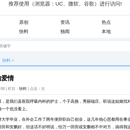
原创
资讯
热点
快料
独闻
本地
快料
>
的爱情
:08 | 栏目：
快料
| 点击：
次
田，是我们县医院呼吸内科的护士，个子高挑，秀丽端庄。听说这姑娘找
她一个也没看上。
牌大学毕业，在外企工作了两年便辞职自己创业，这几年他心思都用在事
田田和安鹏好，但这话不好明说，怕万一田田或安鹏相不中对方，搞得我