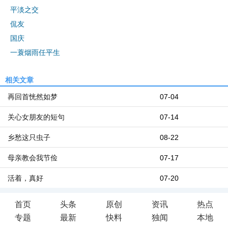
平淡之交
侃友
国庆
一蓑烟雨任平生
相关文章
再回首恍然如梦
07-04
关心女朋友的短句
07-14
乡愁这只虫子
08-22
母亲教会我节俭
07-17
活着，真好
07-20
首页
头条
原创
资讯
热点
专题
最新
快料
独闻
本地