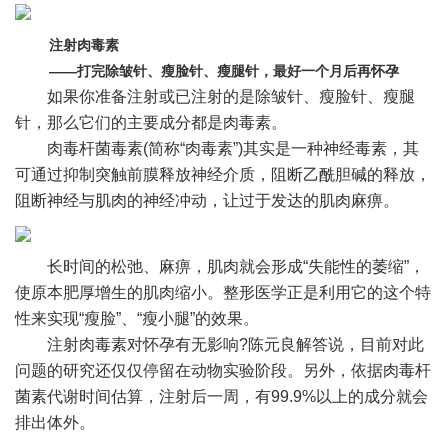
注射肉毒素
——打完除皱针、瘦脸针、瘦腿针，最好一个月后再怀孕
如果你准备注射或已注射的是除皱针、瘦脸针、瘦腿
针，那么它们的主要成分都是肉毒素。
肉毒杆菌毒素(简称“肉毒素”)其实是一种神经毒素，其
可通过抑制突触前膜释放神经介质，阻断乙酰胆碱的释放，
阻断神经与肌肉的神经冲动，让过于发达的肌肉麻痹。
长时间的松弛、麻痹，肌肉就会形成“失能性的萎缩”，
使原本肥厚增生的肌肉缩小。整形医学正是利用它的这个特
性来实现“瘦脸”、“瘦小腿”的效果。
注射肉毒素对怀孕有无影响?陈元良解答说，目前对此
问题的研究还仅仅停留在动物实验阶段。另外，依据肉毒杆
菌素代谢时间估算，注射后一周，有99.9%以上的成分就会
排出体外。