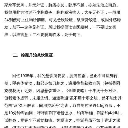
家乘车受风，并无外证，胁痛亦发，卧床不起，亦如法治之而愈。
我曾用此方治过不少胸膜炎、胸腔积液病人，大多无外证
，
—般服
24剂便可止住胸胁彻痛。可见悬饮轻证，纵来势较急，或因外感诱
发，却不—定伴见外证。所以
我提倡读古医籍时，一不要以文害
辞，以辞害意；二不要脱离临床，死于句下。
二、控涎丹治悬饮重证
回忆1935年，我的悬饮病复发，胁痛甚剧，岂止不可翻身转
侧，即身体稍动，胁部亦如刀刺之，遍服往昔获效方药（包括香附
旋覆花汤）乏效。因思悬饮重证，《金匮要略》十枣汤十分对证。
但我素体虚弱，未服先惧。遂遵鞠通“
虽不用十枣之峻，然不能出其
范围
”及“
久不解者，间用控涎丹
”之训，取自制控涎丹1.5g吞服，不
足10分钟即如厕，哗哗而泻下者皆是水，约有半桶，泻后约4小时，
试翻身，竟完全不感觉胁痛。客观论之，
控涎丹虽不如十枣汤之猛
峻，但方中甘遂决经隧中水饮，大戟逐脏腑中水饮，白芥子驱皮里