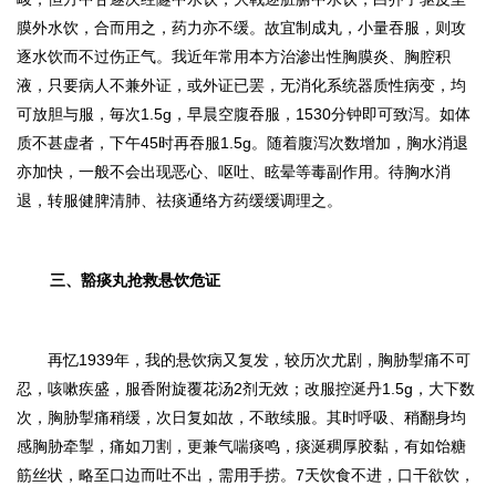
膜外水饮，合而用之，药力亦不缓。故宜制成丸，小量吞服，则攻
逐水饮而不过伤正气。
我近年常用本方治渗出性胸膜炎、胸腔积
液，只要病人不兼外证，或外证已罢，无消化系统器质性病变，均
可放胆与服，毎次1.5g，早晨空腹吞服，1530分钟即可致泻。如体
质不甚虚者，下午45时再吞服1.5g。随着腹泻次数增加，胸水消退
亦加快，一般不会出现恶心、呕吐、眩晕等毒副作用。待胸水消
退，转服健脾清肺、祛痰通络方药缓缓调理之。
三、豁痰丸抢救悬饮危证
再忆1939年，我的悬饮病又复发，较历次尤剧，胸胁掣痛不可
忍，咳嗽疾盛，服香附旋覆花汤2剂无效；改服控涎丹1.5g，大下数
次，胸胁掣痛稍缓，次日复如故，不敢续服。其时呼吸、稍翻身均
感胸胁牵掣，痛如刀割，更兼气喘痰鸣，痰涎稠厚胶黏，有如饴糖
筋丝状，略至口边而吐不出，需用手捞。7天饮食不进，口干欲饮，