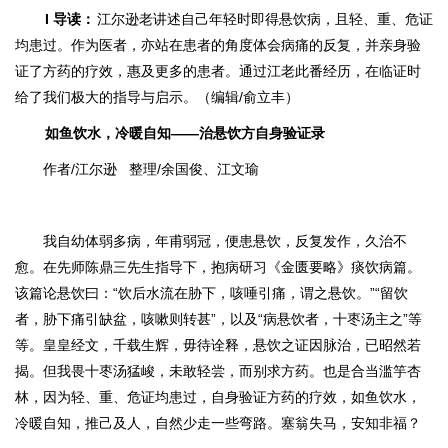
I
导读
：
江尔逊老讲述自己年轻时即得悬饮病，且轻、重、危证
均患过。作为医者，亦站在患者的角度体会病痛的反复，并亲身验
证了方药的疗效，惠及更多的患者。通过江老此番经历，在临证时
给了我们极大的指导与启示。（编辑/俞立丰）
如鱼饮水，冷暖自知——治悬饮方自身验证录
作者/江尔逊 整理/余国俊、江文瑜
我自幼体弱多病，年甫弱冠，便患悬饮，反复发作，久治不
愈。在先师陈鼎三先生指导下，抱病研习《金匮要略》痰饮病篇。
该篇论悬饮曰：“
饮后水流在胁下，咳唾引痛，谓之悬饮。
”“
留饮
者，胁下痛引缺盆，咳嗽则转甚
”，以及“
病悬饮者，十枣汤主之
”等
等。皇皇经文，千载生辉，毋待诠释，悬饮之证因脉治，已昭然若
揭。但我畏十枣汤猛峻，未敢轻尝，而别求方药。也是合当滥竽杏
林，因为轻、重、危证均患过，自身验证方药的疗效，如鱼饮水，
冷暖自知，推己及人，自然少走一些弯路。塞翁失马，安知非福？