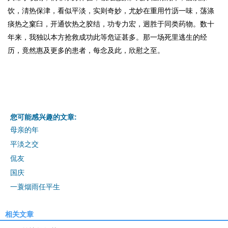
饮，淸热保津，看似平淡，实则奇妙，尤妙在重用竹沥一味，荡涤
痰热之窠臼，开通饮热之胶结，功专力宏，迥胜于同类药物。
数十
年来，我独以本方抢救成功此等危证甚多。那一场死里逃生的经
历，竟然惠及更多的患者，每念及此，欣慰之至。
您可能感兴趣的文章:
母亲的年
平淡之交
侃友
国庆
一蓑烟雨任平生
相关文章