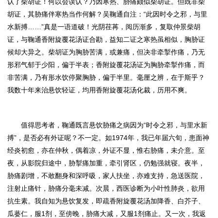
认了柴胡证！何以会误认？乃因寒热、胁痛颇似柴胡证。但既非柴
胡证，其胁痛伴寒热当作何解？吴鞠通自注：“此因时令之邪，与里
水新搏……”真是一语道破！光阴荏苒，阅历渐多，复取仲景柴胡
证，与鞠通香附旋覆花汤证合勘，益知二证之寒热虽相似，胸胁证
候却大异之。柴胡证为胸胁苦满，或兼痛，但决非牵掣作痛，乃无
形邪气郁于少阳，偏于半表；
香附旋覆花汤证为胸胁牵掣作痛，而
非苦满，乃有形水饮停聚胸胁，偏于半里。
毫厘之辨，在于斯乎？
我数十年来治悬饮轻证，均用香附旋覆花汤化裁，历用不爽。
值得思考者，鞠通既言悬饮胁痛之病因为“
时令之邪，与里水新
搏
”，是否必有外证呢？不一定。如1974年，我已年届六旬，患面神
经炎初愈，亦在仲秋，偶着凉，外证不显，惟右胁痛，未介意。至
夜，从影院归途中，胁掣痛加重，牵引肾区，仍勉强就寝。夜半，
胁痛剧增，不敢翻身和深呼吸，家人扶坐，亦难支持，急送医院，
注射止痛针，胁痛分毫未减。次晨，西医诊断为小叶性肺炎，欲用
抗生素。我自知为悬饮复发，即疏香附旋覆花汤加降香、白芥子、
瓜蒌仁，服1剂，至傍晚，胁痛大减，又服1剂痛止。又一次，我返