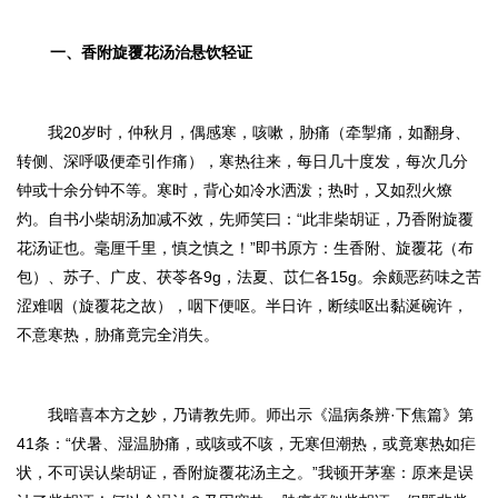
一、香附旋覆花汤治悬饮轻证
我20岁时，仲秋月，偶感寒，咳嗽，胁痛（牵掣痛，如翻身、
转侧、深呼吸便牵引作痛），寒热往来，每日几十度发，每次几分
钟或十余分钟不等。寒时，背心如冷水洒泼；热时，又如烈火燎
灼。自书小柴胡汤加减不效，先师笑曰：“此非柴胡证，乃香附旋覆
花汤证也。毫厘千里，慎之慎之！”即书原方：
生香附、旋覆花（布
包）、苏子、广皮、茯苓各9g，法夏、苡仁各15g。
余颇恶药味之苦
涩难咽（旋覆花之故），咽下便呕。半日许，断续呕出黏涎碗许，
不意寒热，胁痛竟完全消失。
我暗喜本方之妙，乃请教先师。师出示《温病条辨·下焦篇》第
41条：“
伏暑、湿温胁痛，或咳或不咳，无寒但潮热，或竟寒热如疟
状，不可误认柴胡证，香附旋覆花汤主之。
”我顿开茅塞：原来是误