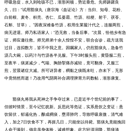
呼吸急促，水入则呛咳不已，渐形闲顿，势近垂危。先师踌躇良
久，曰：“试用
豁痰丸（唐宗海《血证论》方：当归、知母、花粉、
白前根、麦冬、枳壳、杏仁、瓜蒌霜、竹沥、桔梗、射干、茯苓、
石斛、甘草）
。
”因夜深难备竹沥，权用生莱菔汁代之，连服两煎，
病无进退。师乃私语家人：“恐无救，当备后事。”次晨，恰他乡有急
证，师应邀往救。师兄师弟十余人惶惶不安，联合会诊，疏方送我
过目，连拟数方，皆不中我之意。因嘱家人，仍煎豁痰丸，急备竹
沥几大碗，以药汁与竹沥各半兑服。下午3时服头煎，黄昏服二煎，
至夜半，痰涎减少，气喘、胸胁掣痛亦减轻，竟可翻身。又服三
煎，翌晨诸症大减。所可讶异者，稠黏之痰既未吐，亦未下，无形
中竟悄然而逝！乃改用气阴两补合调理脾胃方药数帖，渐形康复。
豁痰丸将我从死神之手争夺过来，已是近半个世纪前的事了，
但彼时情景，至今记忆犹新。反思此等危证，实系悬饮之变证：悬
饮留伏，郁遏化热，酿成稠痰，壅滞肺窍，导致呼吸衰微，清气难
入，加之7日饮食不下，再捱几日，只能坐以待毙。豁痰丸竟能挽回
人命于顷刻，倘非亲身体验，诚难想象。
此方轻清润降，豁痰涤