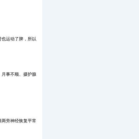
时也运动了脾，所以
、月事不顺、摄护腺
椎两旁神经恢复平常