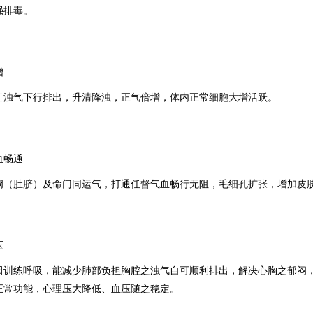
强排毒。
增
引浊气下行排出，升清降浊，正气倍增，体内正常细胞大增活跃。
血畅通
阙（肚脐）及命门同运气，打通任督气血畅行无阻，毛细孔扩张，增加皮
压
田训练呼吸，能减少肺部负担胸腔之浊气自可顺利排出，解决心胸之郁闷
正常功能，心理压大降低、血压随之稳定
。