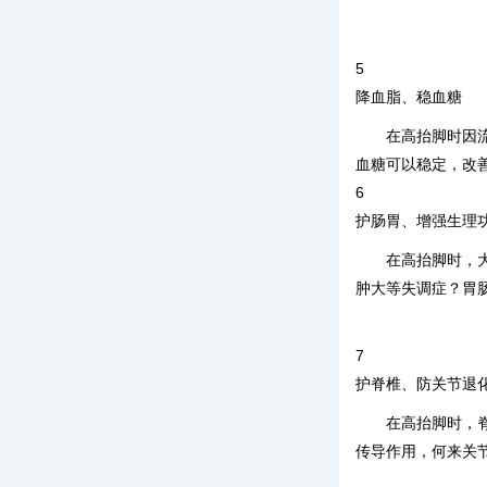
5
降血脂、稳血糖
在高抬脚时因
血糖可以稳定，改
6
护肠胃、增强生理
在高抬脚时，
肿大等失调症？胃
7
护脊椎、防关节退
在高抬脚时，
传导作用，何来关