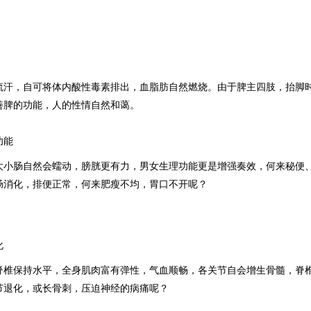
流汗，自可将体内酸性毒素排出，血脂肪自然燃烧。由于脾主四肢，抬脚
善脾的功能，人的性情自然和蔼。
功能
大小肠自然会蠕动，膀胱更有力，男女生理功能更是增强奏效，何来秘便
肠消化，排便正常，何来肥瘦不均，胃口不开呢？
化
脊椎保持水平，全身肌肉富有弹性，气血顺畅，各关节自会增生骨髓，脊
节退化，或长骨刺，压迫神经的病痛呢？