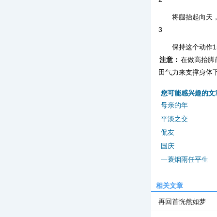
将腿抬起向天
3
保持这个动作1
注意：
在做高抬脚
田气力来支撑身体
您可能感兴趣的文
母亲的年
平淡之交
侃友
国庆
一蓑烟雨任平生
相关文章
再回首恍然如梦