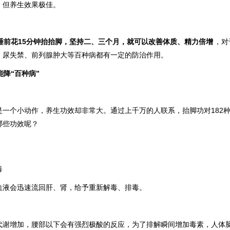
，但养生效果极佳
。
睡前花15分钟抬抬脚，坚持二、三个月，就可以改善体质、精力倍增
，对
、尿失禁、前列腺肿大等百种病都有一定的防治作用。
降“百种病”
是一个小动作，养生功效却非常大。通过上千万的人联系，抬脚功对182
哪些功效呢？
毒
血液会迅速流回肝、肾，给予重新解毒、排毒。
代谢增加，腰部以下会有强烈极酸的反应，为了排解瞬间增加毒素，人体