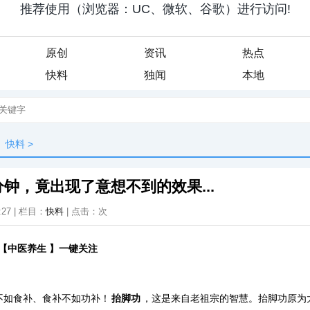
原创
资讯
热点
快料
独闻
本地
快料
>
分钟，竟出现了意想不到的效果...
:27 | 栏目：
快料
| 点击：
次
【
中医养生
】一键关注
不如食补、食补不如功补！
抬脚功
，这是来自老祖宗的智慧。抬脚功原为