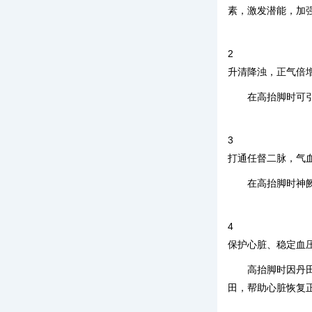
素，激发潜能，加
2
升清降浊，正气倍
在高抬脚时可
3
打通任督二脉，气
在高抬脚时神
4
保护心脏、稳定血
高抬脚时因丹
田，帮助心脏恢复