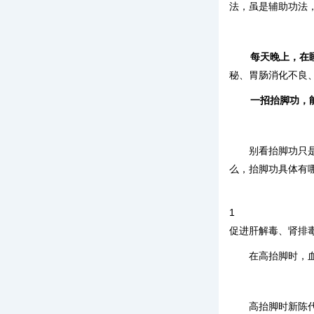
法，虽是辅助功法
每天晚上，在
秘、胃肠消化不良
一招抬脚功，能
别看抬脚功只
么，抬脚功具体有
1
促进肝解毒、肾排
在高抬脚时，
高抬脚时新陈