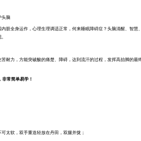
护头脑
因内脏全身运作，心理生理调适正常，何来睡眠障碍症？头脑清醒、智慧
现
。
吃苦耐力，方能突破酸的痛楚、障碍，达到流汗的过程，发挥高抬脚的最
，非常简单易学！
不可太软，双手重迭轻放在丹田，双腿并拢；