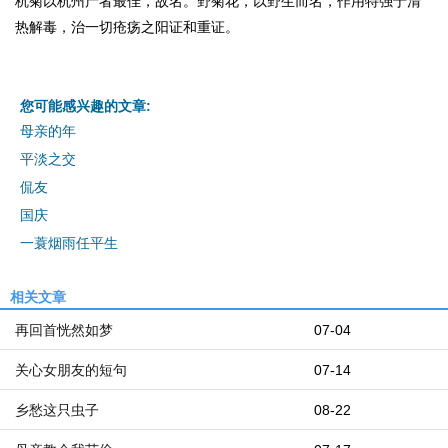
杭菊以杭州产者最佳，故名。野菊花，以野生而名，作用特强于清
热解毒，治一切疮疡之阳证和重证。
您可能感兴趣的文章:
母亲的年
平淡之交
侃友
国庆
一蓑烟雨任平生
相关文章
再回首恍然如梦
07-04
关心女朋友的短句
07-14
乡愁这只虫子
08-22