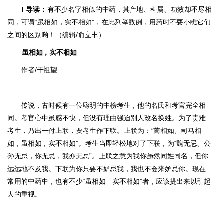
I
导读
：
有不少名字相似的中药，其产地、科属、功效却不尽相
同，可谓“虽相如，实不相如”，在此列举数例，用药时不要小瞧它们
之间的区别哟！
（编辑/俞立丰）
虽相如，实不相如
作者/干祖望
传说，古时候有一位聪明的中榜考生，他的名氏和考官完全相
同。考官心中虽
感不快，但没有理由强迫别人改名换姓。为了责难
考生，乃出一付上联，要考生作下联。上联为：“蔺相如、司马相
如，虽相如，实不相如”。考生当即轻松地对了下联，为“魏无忌、公
孙无忌，你无忌，我亦无忌”。上联之意为我你虽然同姓同名，但你
远远地不及我。下联为你只要不妒忌我，我也不会来妒忌你。现在
常用的中药中，也有不少“虽相如，
实不相如”者，应该提出来以引起
人的重视。