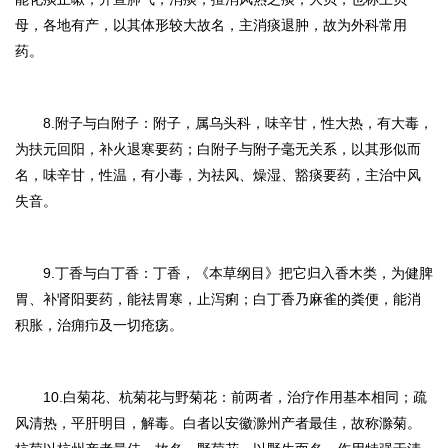
母，各地有产，以其体形较大故名，主消痰退肿，故为外科常用
药。
8.附子与白附子：
附子，属乌头科，味辛甘，性大热，有大毒，
为扶元回阳，补火退寒要药；白附子与附子毫无关系，以其形似而
名，味辛甘，性温，有小毒，为祛风、燥湿、豁痰要药，主治中风
失音。
9.丁香与白丁香：
丁香，《本草纲目》把它归入香木类，为健脾
胃、补肾阳要药，能祛胃寒，止泻痢；白丁香乃麻雀的粪便，能消
积胀，治痈疖及一切疮疡。
10.白菊花、杭菊花与野菊花：
前两者，治疗作用基本相同；疏
风清热，平肝明目，解毒。白者以安徽滁州产者最佳，故称滁菊。