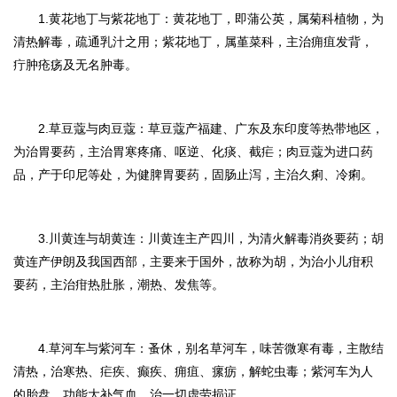
1.黄花地丁与紫花地
丁
：
黄花地丁，即蒲公英，属菊科植物，为
清热解毒，疏通乳汁之用；紫花地丁，属堇菜科，主治痈疽发背，
疔肿疮疡及无名肿毒。
2.草豆蔻与肉豆蔻：
草豆蔻产福建、广东及东印度等热带地区，
为治胃要药，主治胃寒疼痛、呕逆、化痰、截疟；肉豆蔻为进口药
品，产于印尼等处，为健脾胃要药，固肠止泻，主治久痢、冷痢。
3.川黄连与胡黄连：
川黄连主产四川，为清火解毒消炎要药；胡
黄连产伊朗及我国西部，主要来于国外，故称为胡，为治小儿疳积
要药，主治疳热肚胀，潮热、发焦等。
4.草河车与紫河车：
蚤休，别名草河车，味苦微寒有毒，主散结
清热，治寒热、
疟
疾、癫疾、痈疽、瘰疬，解蛇虫毒；紫河车为人
的胎盘，功能大补气血，治一切虚劳损证。