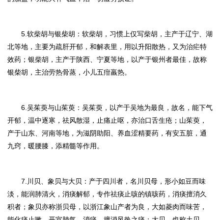
5.软柴胡与银柴胡：
软柴胡，习惯上仅写柴胡，主产于辽宁、湖
北等地，主要为疏肝开郁，和解表里，用以升阳散热，又为治疟特
效药；银柴胡，主产于陕西、宁夏等地，以产于银州者最佳，故称
银柴胡，主治劳热骨蒸，小儿五疳羸热。
6.吴茱萸与山茱萸：
吴茱萸，以产于吴地为最良，故名，能下气
开郁，温中逐寒，祛风散湿，止痛止呕，亦治口舌生疮；山茱萸，
产于山东、河南等地，为滋阴助阳、养血涩精要药，有安五脏，通
九窍，暖腰膝，添精髓等作用。
7.川贝、象贝与大贝：
产于四川者，名川贝母，形小如豆而味
淡，能润肺清火，消痰解郁，专作祛痰止咳的镇咳药，消痰擅消久
积者；象贝亦称浙贝母，以浙江象山产者为良，大如菱肉而味苦，
能化痰止嗽，开宣肺气，消痰，擅消风热之痰；大贝，也称土贝