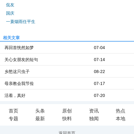
侃友
国庆
一蓑烟雨任平生
相关文章
再回首恍然如梦
07-04
关心女朋友的短句
07-14
乡愁这只虫子
08-22
母亲教会我节俭
07-17
活着，真好
07-20
首页
头条
原创
资讯
热点
专题
最新
快料
独闻
本地
返回首页