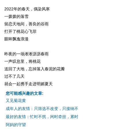
2022年的春天，偶染风寒
一拨拨的落雪
留恋天地间，善良的谷雨
打开了桃花心飞菲
眼眸飘逸浪漫
昨夜的一场淅淅沥沥春雨
一声叹息里，将桃花
送回了大地，忘掉落入春泥的花瓣
过不了几天
就会一起携手走进明媚夏天
您可能感兴趣的文章:
又见菊花黄
成年人的友情：只筛选不改变，只接纳不
最好的友情：忙时不扰，闲时牵挂，累时
阿妈的守望